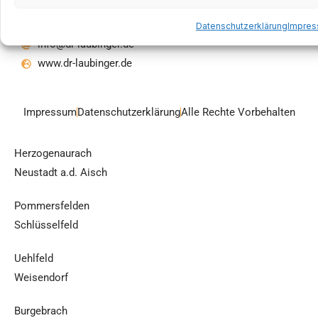
09193 502 990
Datenschutzerklärung
Impre
info@dr-laubinger.de
www.dr-laubinger.de
Impressum
Datenschutzerklärung
Alle Rechte Vorbehalten
Herzogenaurach
Neustadt a.d. Aisch
Pommersfelden
Schlüsselfeld
Uehlfeld
Weisendorf
Burgebrach