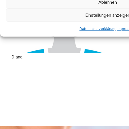
Ablehnen
Einstellungen anzeige
Datenschutzerklärung
Impre
Diana