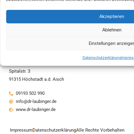
Akzeptieren
Ablehnen
Einstellungen anzeige
Datenschutzerklärung
Impre
Gesundheitszentrum am Krankenhaus
Spitalstr. 3
91315 Höchstadt a.d. Aisch
09193 502 990
info@dr-laubinger.de
www.dr-laubinger.de
Impressum
Datenschutzerklärung
Alle Rechte Vorbehalten