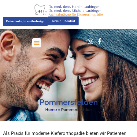
Zum
Inhalt
springen
Termin + Kontakt
Patientenlogin smile design
Pommersfelden
Home
»
Pommersfelden
Als Praxis für moderne Kieferorthopädie bieten wir Patienten