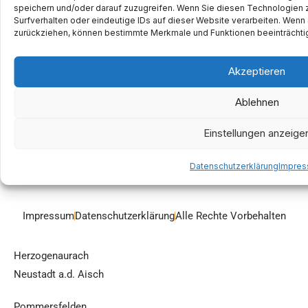
speichern und/oder darauf zuzugreifen. Wenn Sie diesen Technologien 
Surfverhalten oder eindeutige IDs auf dieser Website verarbeiten. Wenn 
zurückziehen, können bestimmte Merkmale und Funktionen beeinträchti
Gesundheitszentrum am Krankenhaus
Akzeptieren
Spitalstr. 3
91315 Höchstadt a.d. Aisch
Ablehnen
09193 502 990
Einstellungen anzeige
info@dr-laubinger.de
Datenschutzerklärung
Impre
www.dr-laubinger.de
Impressum
Datenschutzerklärung
Alle Rechte Vorbehalten
Herzogenaurach
Neustadt a.d. Aisch
Pommersfelden